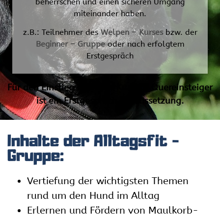
beherrschen und einen sicheren Umgang
miteinander haben.
z.B.: Teilnehmer des
Welpen – Kurses
bzw. der
Beginner – Gruppe
oder nach erfolgtem
Erstgespräch
Für den Einstieg in diesen Kurs für Quereinsteiger
ist ein Erstgespräch Voraussetzung.
Inhalte der Alltagsfit -
Gruppe:
Vertiefung der wichtigsten Themen
rund um den Hund im Alltag
Erlernen und Fördern von Maulkorb-