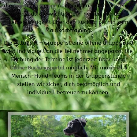
die
oder auch als Quereinsteiger
Beginner – Gruppe
lernst du die wichtigsten Themen von der
Leinenführigkeit über den Rückruf bis hin zum
Maulkorbtraining.
Die Alltagsfit – Gruppe ist eine offene Gruppe und
wird individuell an die Teilnehmer angepasst. Die
Buchung der Termine ist jederzeit über unser
möglich. Mit maximal 4
Online-Buchungsportal
Mensch-Hund-Teams in der Gruppenstunde
stellen wir sicher, dich bestmöglich und
individuell betreuen zu können.