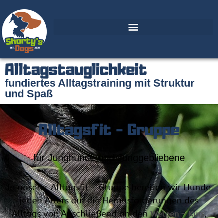
Alltagstauglichkeit
fundiertes Alltagstraining mit Struktur
und Spaß
Alltagsfit - Gruppe
für Junghunde und Junggebliebene
In unserer Alltagsfit – Gruppe bereiten wir Hunde
jeden Alters auf die Herausforderungen des
Alltags vor. Anschließend an den
,
Welpen – Kurs